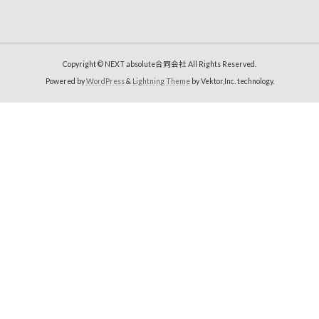
Copyright © NEXT absolute合同会社 All Rights Reserved.
Powered by
WordPress
&
Lightning Theme
by Vektor,Inc. technology.