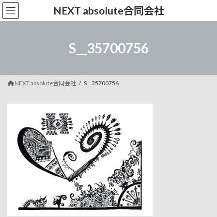
コ
ナ
NEXT absolute合同会社
ン
ビ
テ
ゲ
ン
ー
ツ
シ
S__35700756
へ
ョ
ス
ン
キ
に
ッ
移
NEXT absolute合同会社
S__35700756
プ
動